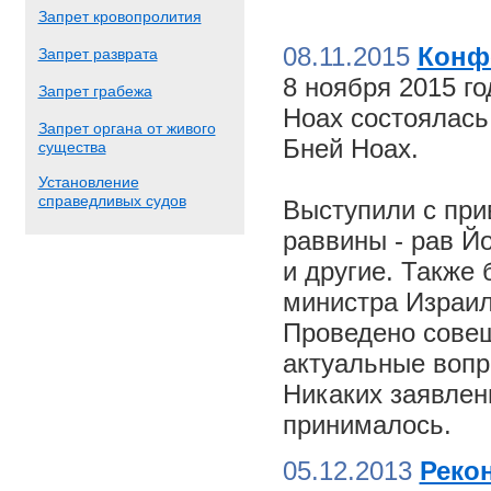
Запрет кровопролития
08.11.2015
Конф
Запрет разврата
8 ноября 2015 г
Запрет грабежа
Ноах состоялас
Запрет органа от живого
Бней Ноах.
существа
Установление
справедливых судов
Выступили с пр
раввины - рав Й
и другие. Также
министра Израил
Проведено совещ
актуальные вопр
Никаких заявлен
принималось.
05.12.2013
Реко