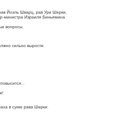
ав Йоэль Шварц, рав Ури Шерки,
ер-министра Израиля Биньямина
ые вопросы.
олжно сильно вырости
повысится...
я!
аха в сукке рава Шерки.