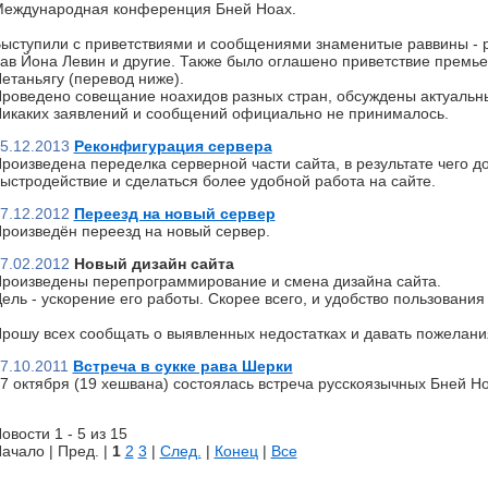
еждународная конференция Бней Ноах.
ыступили с приветствиями и сообщениями знаменитые раввины - р
ав Йона Левин и другие. Также было оглашено приветствие премь
етаньягу (перевод ниже).
роведено совещание ноахидов разных стран, обсуждены актуальн
икаких заявлений и сообщений официально не принималось.
5.12.2013
Реконфигурация сервера
роизведена переделка серверной части сайта, в результате чего д
ыстродействие и сделаться более удобной работа на сайте.
7.12.2012
Переезд на новый сервер
роизведён переезд на новый сервер.
7.02.2012
Новый дизайн сайта
роизведены перепрограммирование и смена дизайна сайта.
ель - ускорение его работы. Скорее всего, и удобство пользования 
рошу всех сообщать о выявленных недостатках и давать пожелани
7.10.2011
Встреча в сукке рава Шерки
7 октября (19 хешвана) состоялась встреча русскоязычных Бней Но
овости 1 - 5 из 15
ачало | Пред. |
1
2
3
|
След.
|
Конец
|
Все