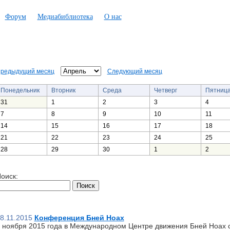
Форум
Медиабиблиотека
О нас
редыдущий месяц
Следующий месяц
Понедельник
Вторник
Среда
Четверг
Пятниц
31
1
2
3
4
7
8
9
10
11
14
15
16
17
18
21
22
23
24
25
28
29
30
1
2
оиск:
8.11.2015
Конференция Бней Ноах
 ноября 2015 года в Международном Центре движения Бней Ноах 