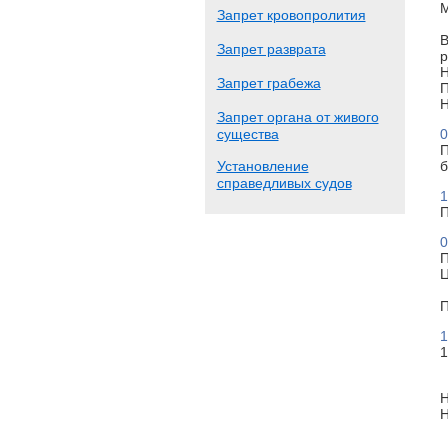
М
Запрет кровопролития
В
Запрет разврата
р
Н
Запрет грабежа
П
Н
Запрет органа от живого
существа
0
П
Установление
б
справедливых судов
1
П
0
П
Ц
П
1
1
Н
Н