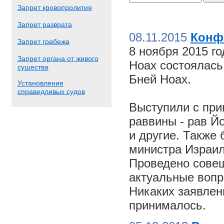
Запрет кровопролития
Запрет разврата
08.11.2015
Конф
Запрет грабежа
8 ноября 2015 г
Запрет органа от живого
Ноах состоялас
существа
Бней Ноах.
Установление
справедливых судов
Выступили с пр
раввины - рав Й
и другие. Также
министра Израил
Проведено совещ
актуальные вопр
Никаких заявлен
принималось.