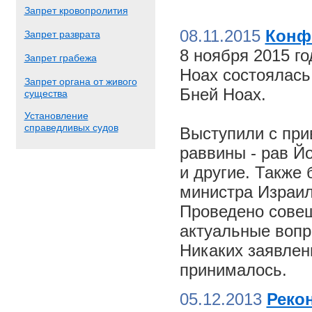
Запрет кровопролития
08.11.2015
Конф
Запрет разврата
8 ноября 2015 г
Запрет грабежа
Ноах состоялас
Запрет органа от живого
Бней Ноах.
существа
Установление
справедливых судов
Выступили с пр
раввины - рав Й
и другие. Также
министра Израил
Проведено совещ
актуальные вопр
Никаких заявлен
принималось.
05.12.2013
Реко