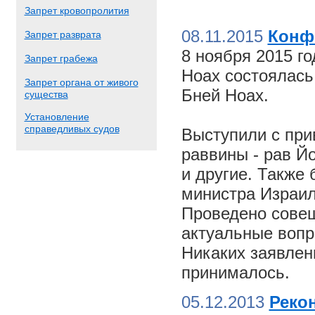
Запрет кровопролития
08.11.2015
Конф
Запрет разврата
8 ноября 2015 г
Запрет грабежа
Ноах состоялас
Запрет органа от живого
Бней Ноах.
существа
Установление
справедливых судов
Выступили с пр
раввины - рав Й
и другие. Также
министра Израил
Проведено совещ
актуальные вопр
Никаких заявлен
принималось.
05.12.2013
Реко