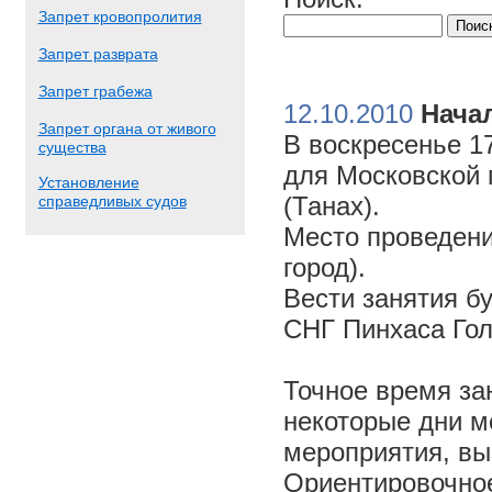
Запрет кровопролития
Запрет разврата
Запрет грабежа
12.10.2010
Начал
Запрет органа от живого
В воскресенье 17
существа
для Московской 
Установление
(Танах).
справедливых судов
Место проведени
город).
Вести занятия б
СНГ Пинхаса Го
Точное время за
некоторые дни м
мероприятия, вы
Ориентировочное 