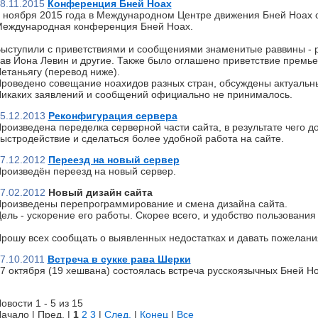
8.11.2015
Конференция Бней Ноах
 ноября 2015 года в Международном Центре движения Бней Ноах 
еждународная конференция Бней Ноах.
ыступили с приветствиями и сообщениями знаменитые раввины - р
ав Йона Левин и другие. Также было оглашено приветствие премь
етаньягу (перевод ниже).
роведено совещание ноахидов разных стран, обсуждены актуальн
икаких заявлений и сообщений официально не принималось.
5.12.2013
Реконфигурация сервера
роизведена переделка серверной части сайта, в результате чего д
ыстродействие и сделаться более удобной работа на сайте.
7.12.2012
Переезд на новый сервер
роизведён переезд на новый сервер.
7.02.2012
Новый дизайн сайта
роизведены перепрограммирование и смена дизайна сайта.
ель - ускорение его работы. Скорее всего, и удобство пользования 
рошу всех сообщать о выявленных недостатках и давать пожелани
7.10.2011
Встреча в сукке рава Шерки
7 октября (19 хешвана) состоялась встреча русскоязычных Бней Но
овости 1 - 5 из 15
ачало | Пред. |
1
2
3
|
След.
|
Конец
|
Все