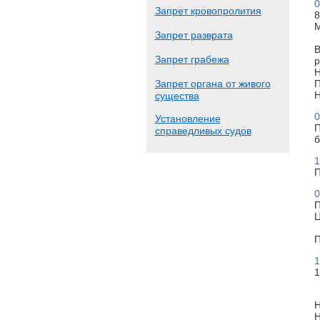
0
Запрет кровопролития
8
М
Запрет разврата
В
Запрет грабежа
р
Н
Запрет органа от живого
П
Н
существа
0
Установление
П
справедливых судов
б
1
П
0
П
Ц
П
1
1
Н
Н