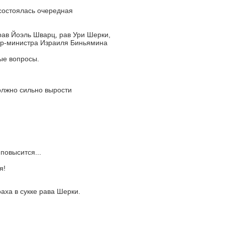
состоялась очередная
ав Йоэль Шварц, рав Ури Шерки,
ер-министра Израиля Биньямина
ые вопросы.
олжно сильно вырости
повысится...
я!
аха в сукке рава Шерки.