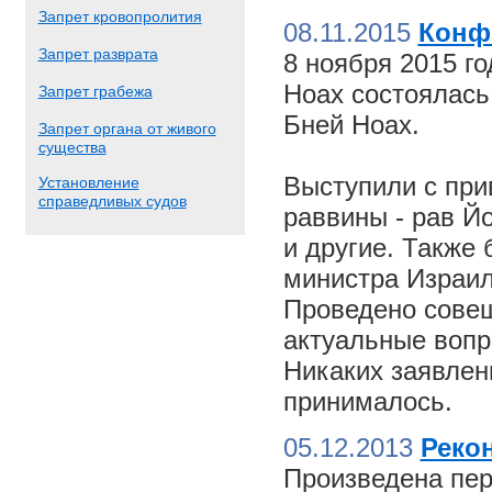
Запрет кровопролития
08.11.2015
Конф
Запрет разврата
8 ноября 2015 г
Ноах состоялас
Запрет грабежа
Бней Ноах.
Запрет органа от живого
существа
Выступили с пр
Установление
справедливых судов
раввины - рав Й
и другие. Также
министра Израил
Проведено совещ
актуальные вопр
Никаких заявлен
принималось.
05.12.2013
Реко
Произведена пер