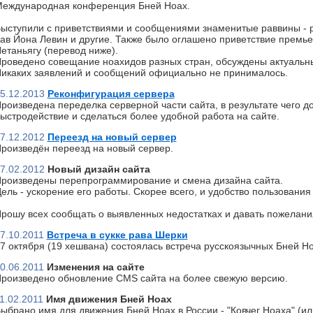
еждународная конференция Бней Ноах.
ыступили с приветствиями и сообщениями знаменитые раввины - р
ав Йона Левин и другие. Также было оглашено приветствие премь
етаньягу (перевод ниже).
роведено совещание ноахидов разных стран, обсуждены актуальн
икаких заявлений и сообщений официально не принималось.
5.12.2013
Реконфигурация сервера
роизведена переделка серверной части сайта, в результате чего д
ыстродействие и сделаться более удобной работа на сайте.
7.12.2012
Переезд на новый сервер
роизведён переезд на новый сервер.
7.02.2012
Новый дизайн сайта
роизведены перепрограммирование и смена дизайна сайта.
ель - ускорение его работы. Скорее всего, и удобство пользования 
рошу всех сообщать о выявленных недостатках и давать пожелани
7.10.2011
Встреча в сукке рава Шерки
7 октября (19 хешвана) состоялась встреча русскоязычных Бней Но
0.06.2011
Изменения на сайте
роизведено обновление CMS сайта на более свежую версию.
1.02.2011
Имя движения Бней Ноах
ыбрано имя для движения Бней Ноах в России - "Ковчег Ноаха" (или