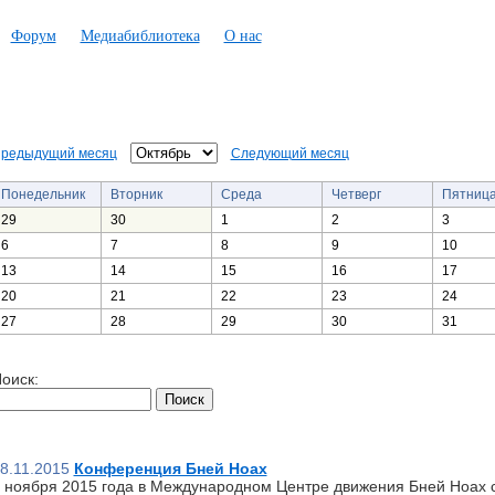
Форум
Медиабиблиотека
О нас
редыдущий месяц
Следующий месяц
Понедельник
Вторник
Среда
Четверг
Пятниц
29
30
1
2
3
6
7
8
9
10
13
14
15
16
17
20
21
22
23
24
27
28
29
30
31
оиск:
8.11.2015
Конференция Бней Ноах
 ноября 2015 года в Международном Центре движения Бней Ноах 