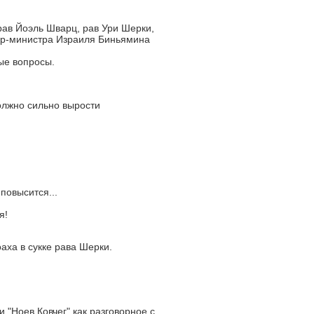
ав Йоэль Шварц, рав Ури Шерки,
ер-министра Израиля Биньямина
ые вопросы.
олжно сильно вырости
повысится...
я!
аха в сукке рава Шерки.
 "Ноев Ковчег" как разговорное с