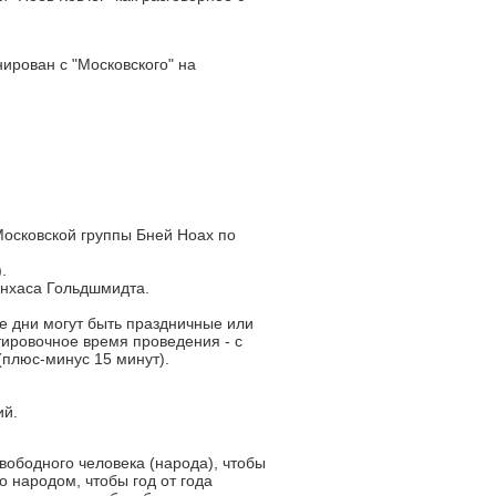
ирован с "Московского" на
Московской группы Бней Ноах по
.
инхаса Гольдшмидта.
е дни могут быть праздничные или
ировочное время проведения - с
 (плюс-минус 15 минут).
ий.
вободного человека (народа), чтобы
о народом, чтобы год от года