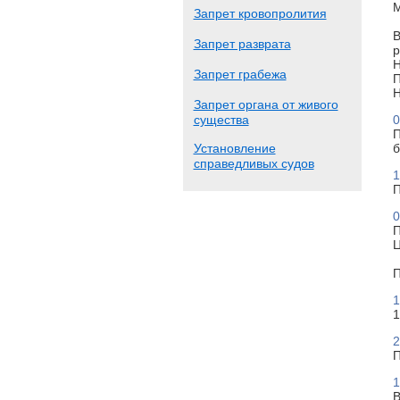
М
Запрет кровопролития
В
Запрет разврата
р
Н
Запрет грабежа
П
Н
Запрет органа от живого
существа
0
П
Установление
б
справедливых судов
1
П
0
П
Ц
П
1
1
2
П
1
В