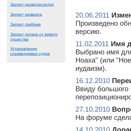
Запрет кровопролития
20.06.2011
Измен
Запрет разврата
Произведено обн
Запрет грабежа
версию.
Запрет органа от живого
существа
11.02.2011
Имя 
Установление
Выбрано имя для
справедливых судов
Ноаха" (или "Но
иудаизм).
16.12.2010
Пере
Ввиду большого 
перепозициониро
27.10.2010
Вопр
На форуме сдела
14.10.2010
Дора