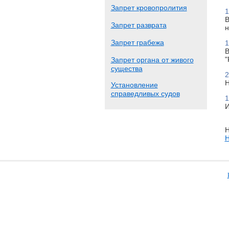
Запрет кровопролития
1
В
Запрет разврата
н
Запрет грабежа
1
В
"
Запрет органа от живого
существа
2
Н
Установление
справедливых судов
1
И
Н
Н