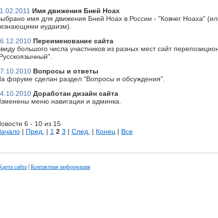
1.02.2011
Имя движения Бней Ноах
ыбрано имя для движения Бней Ноах в России - "Ковчег Ноаха" (или
езнающими иудаизм).
6.12.2010
Переименование сайта
виду большого числа участников из разных мест сайт перепозицион
Русскоязычный".
7.10.2010
Вопросы и ответы
а форуме сделан раздел "Вопросы и обсуждения".
4.10.2010
Доработан дизайн сайта
зменены меню навигации и админка.
овости 6 - 10 из 15
ачало
|
Пред.
|
1
2
3
|
След.
|
Конец
|
Все
Карта сайта
|
Контактная информация