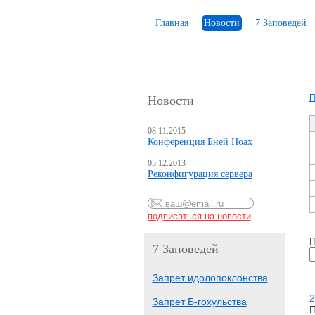
Главная
Новости
7 Заповедей
П
Новости
08.11.2015
Конференция Бней Ноах
05.12.2013
Реконфигурация сервера
П
7 Заповедей
Запрет идолопоклонства
2
Запрет Б-гохульства
П