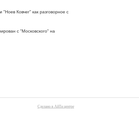
 "Ноев Ковчег" как разговорное с
ирован с "Московского" на
Сделано в АйТи центре