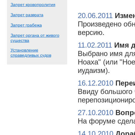
Запрет кровопролития
20.06.2011
Измен
Запрет разврата
Произведено обн
Запрет грабежа
версию.
Запрет органа от живого
существа
11.02.2011
Имя 
Установление
Выбрано имя для
справедливых судов
Ноаха" (или "Но
иудаизм).
16.12.2010
Пере
Ввиду большого 
перепозициониро
27.10.2010
Вопр
На форуме сдела
14.10.2010
Дора