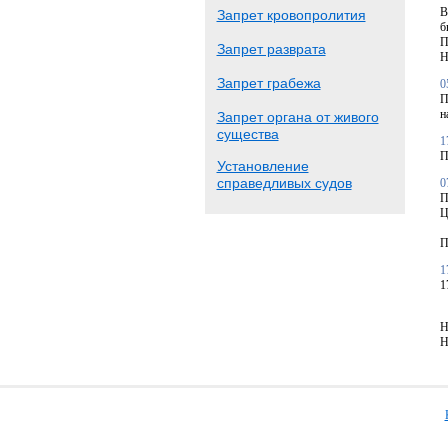
В
Запрет кровопролития
б
П
Запрет разврата
Н
Запрет грабежа
0
П
н
Запрет органа от живого
существа
1
П
Установление
справедливых судов
0
П
Ц
П
1
1
Н
Н