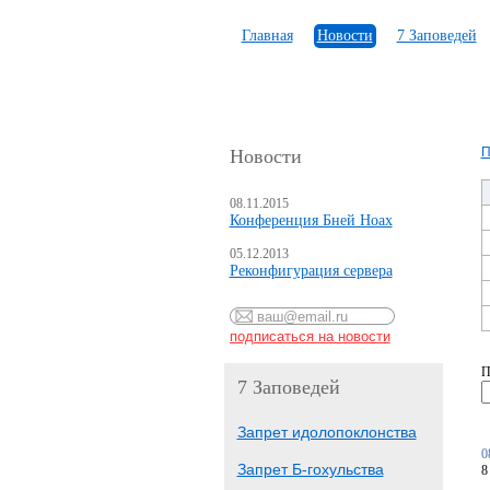
Главная
Новости
7 Заповедей
П
Новости
08.11.2015
Конференция Бней Ноах
05.12.2013
Реконфигурация сервера
П
7 Заповедей
Запрет идолопоклонства
0
Запрет Б-гохульства
8