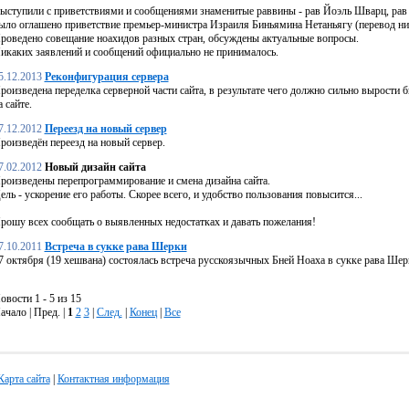
ыступили с приветствиями и сообщениями знаменитые раввины - рав Йоэль Шварц, рав 
ыло оглашено приветствие премьер-министра Израиля Биньямина Нетаньягу (перевод ни
роведено совещание ноахидов разных стран, обсуждены актуальные вопросы.
икаких заявлений и сообщений официально не принималось.
5.12.2013
Реконфигурация сервера
роизведена переделка серверной части сайта, в результате чего должно сильно вырости б
а сайте.
7.12.2012
Переезд на новый сервер
роизведён переезд на новый сервер.
7.02.2012
Новый дизайн сайта
роизведены перепрограммирование и смена дизайна сайта.
ель - ускорение его работы. Скорее всего, и удобство пользования повысится...
рошу всех сообщать о выявленных недостатках и давать пожелания!
7.10.2011
Встреча в сукке рава Шерки
7 октября (19 хешвана) состоялась встреча русскоязычных Бней Ноаха в сукке рава Шер
овости 1 - 5 из 15
ачало | Пред. |
1
2
3
|
След.
|
Конец
|
Все
Карта сайта
|
Контактная информация