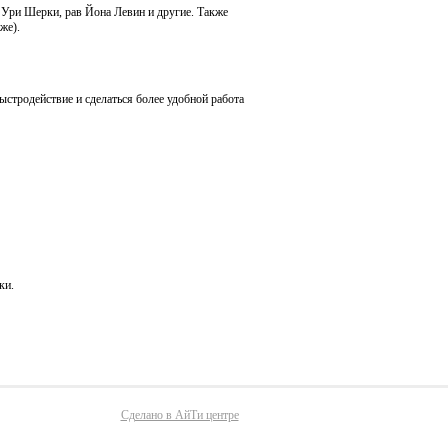
Ури Шерки, рав Йона Левин и другие. Также
же).
ыстродействие и сделаться более удобной работа
ки.
Сделано в АйТи центре