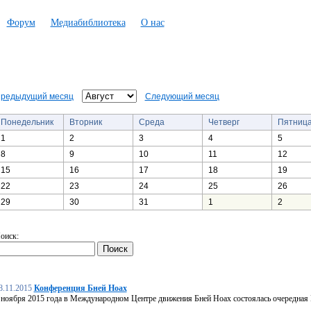
Форум
Медиабиблиотека
О нас
редыдущий месяц
Следующий месяц
Понедельник
Вторник
Среда
Четверг
Пятниц
1
2
3
4
5
8
9
10
11
12
15
16
17
18
19
22
23
24
25
26
29
30
31
1
2
оиск:
8.11.2015
Конференция Бней Ноах
 ноября 2015 года в Международном Центре движения Бней Ноах состоялась очередная