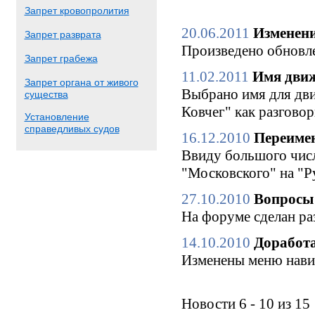
Запрет кровопролития
20.06.2011
Изменени
Запрет разврата
Произведено обновле
Запрет грабежа
11.02.2011
Имя движ
Запрет органа от живого
Выбрано имя для дви
существа
Ковчег" как разгово
Установление
справедливых судов
16.12.2010
Переимен
Ввиду большого числ
"Московского" на "Р
27.10.2010
Вопросы 
На форуме сделан ра
14.10.2010
Доработа
Изменены меню нави
Новости 6 - 10 из 15