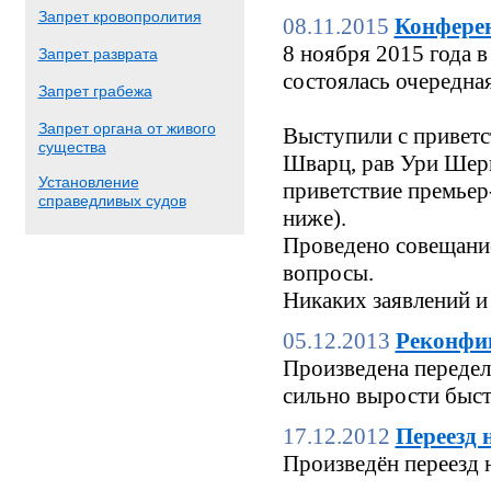
Запрет кровопролития
08.11.2015
Конфере
8 ноября 2015 года
Запрет разврата
состоялась очередн
Запрет грабежа
Запрет органа от живого
Выступили с приветс
существа
Шварц, рав Ури Шерк
Установление
приветствие премьер
справедливых судов
ниже).
Проведено совещание
вопросы.
Никаких заявлений и
05.12.2013
Реконфи
Произведена переделк
сильно вырости быстр
17.12.2012
Переезд 
Произведён переезд 