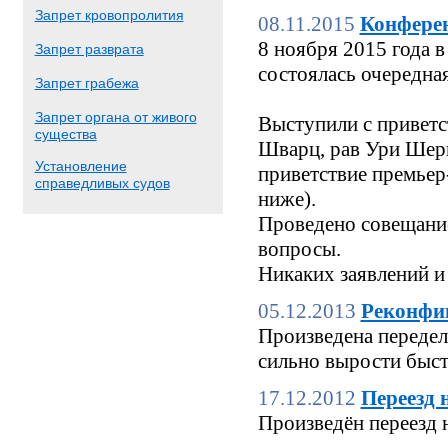
Запрет кровопролития
08.11.2015
Конфере
8 ноября 2015 года
Запрет разврата
состоялась очередн
Запрет грабежа
Запрет органа от живого
Выступили с приветс
существа
Шварц, рав Ури Шерк
Установление
приветствие премьер
справедливых судов
ниже).
Проведено совещание
вопросы.
Никаких заявлений и
05.12.2013
Реконфи
Произведена переделк
сильно вырости быстр
17.12.2012
Переезд 
Произведён переезд 