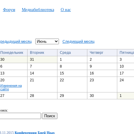
Форум
Медиабиблиотека
О нас
редыдущий месяц
Следующий месяц
Понедельник
Вторник
Среда
Четверг
Пятниц
30
31
1
2
3
6
7
8
9
10
13
14
15
16
17
20
21
22
23
24
Изменения на
сайте
27
28
29
30
1
оиск:
8.11.2015
Конференция Бней Ноах