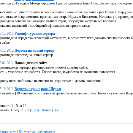
 ноября 2015 года в Международном Центре движения Бней Ноах состоялась очередная
ыступили с приветствиями и сообщениями знаменитые раввины - рав Йоэль Шварц, рав 
ыло оглашено приветствие премьер-министра Израиля Биньямина Нетаньягу (перевод ни
роведено совещание ноахидов разных стран, обсуждены актуальные вопросы.
икаких заявлений и сообщений официально не принималось.
5.12.2013
Реконфигурация сервера
роизведена переделка серверной части сайта, в результате чего должно сильно вырости б
а сайте.
7.12.2012
Переезд на новый сервер
роизведён переезд на новый сервер.
7.02.2012
Новый дизайн сайта
роизведены перепрограммирование и смена дизайна сайта.
ель - ускорение его работы. Скорее всего, и удобство пользования повысится...
рошу всех сообщать о выявленных недостатках и давать пожелания!
7.10.2011
Встреча в сукке рава Шерки
7 октября (19 хешвана) состоялась встреча русскоязычных Бней Ноаха в сукке рава Шер
овости 1 - 5 из 15
ачало | Пред. |
1
2
3
|
След.
|
Конец
|
Все
Карта сайта
|
Контактная информация