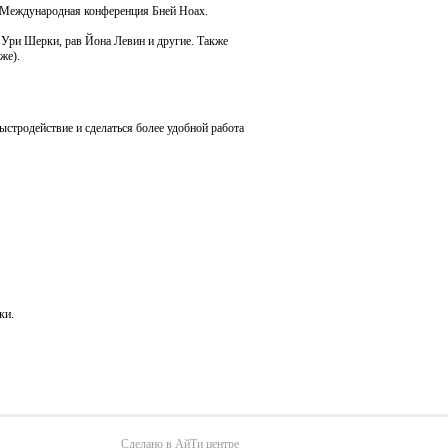
 Международная конференция Бней Ноах.
Ури Шерки, рав Йона Левин и другие. Также
же).
ыстродействие и сделаться более удобной работа
ки.
Сделано в АйТи центре