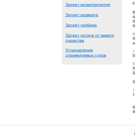
8
Запрет кровопролития
В
Запрет разврата
б
П
Запрет грабежа
Н
0
Запрет органа от живого
П
существа
н
Установление
1
справедливых судов
П
0
П
Ц
П
1
1
Н
Н