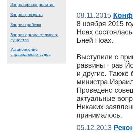
Запрет кровопролития
08.11.2015
Конф
Запрет разврата
8 ноября 2015 г
Запрет грабежа
Ноах состоялас
Запрет органа от живого
Бней Ноах.
существа
Установление
справедливых судов
Выступили с пр
раввины - рав Й
и другие. Также
министра Израил
Проведено совещ
актуальные вопр
Никаких заявлен
принималось.
05.12.2013
Реко