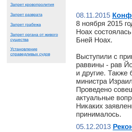
Запрет кровопролития
08.11.2015
Конф
Запрет разврата
8 ноября 2015 г
Запрет грабежа
Ноах состоялас
Запрет органа от живого
Бней Ноах.
существа
Установление
справедливых судов
Выступили с пр
раввины - рав Й
и другие. Также
министра Израил
Проведено совещ
актуальные вопр
Никаких заявлен
принималось.
05.12.2013
Реко