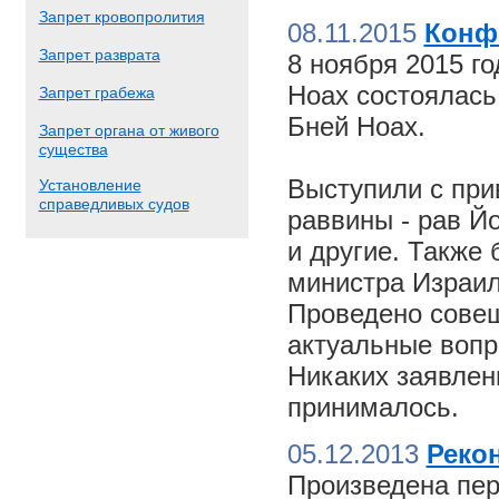
Запрет кровопролития
08.11.2015
Конф
Запрет разврата
8 ноября 2015 г
Ноах состоялас
Запрет грабежа
Бней Ноах.
Запрет органа от живого
существа
Выступили с пр
Установление
справедливых судов
раввины - рав Й
и другие. Также
министра Израил
Проведено совещ
актуальные вопр
Никаких заявлен
принималось.
05.12.2013
Реко
Произведена пер