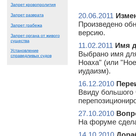
Запрет кровопролития
20.06.2011
Измен
Запрет разврата
Произведено обн
Запрет грабежа
версию.
Запрет органа от живого
существа
11.02.2011
Имя 
Установление
Выбрано имя для
справедливых судов
Ноаха" (или "Но
иудаизм).
16.12.2010
Пере
Ввиду большого 
перепозициониро
27.10.2010
Вопр
На форуме сдела
14.10.2010
Дора