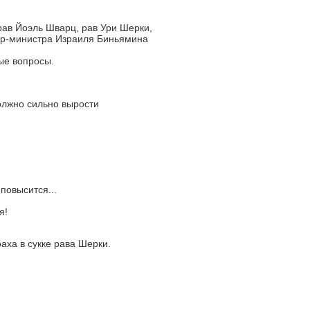
ав Йоэль Шварц, рав Ури Шерки,
ер-министра Израиля Биньямина
ые вопросы.
олжно сильно вырости
повысится...
я!
аха в сукке рава Шерки.