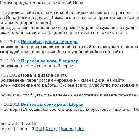
еждународная конференция Бней Ноах.
ыступили с приветствиями и сообщениями знаменитые раввины - р
ав Йона Левин и другие. Также было оглашено приветствие премь
етаньягу (перевод ниже).
роведено совещание ноахидов разных стран, обсуждены актуальн
икаких заявлений и сообщений официально не принималось.
5.12.2013
Реконфигурация сервера
роизведена переделка серверной части сайта, в результате чего д
ыстродействие и сделаться более удобной работа на сайте.
7.12.2012
Переезд на новый сервер
роизведён переезд на новый сервер.
7.02.2012
Новый дизайн сайта
роизведены перепрограммирование и смена дизайна сайта.
ель - ускорение его работы. Скорее всего, и удобство пользования 
рошу всех сообщать о выявленных недостатках и давать пожелани
7.10.2011
Встреча в сукке рава Шерки
7 октября (19 хешвана) состоялась встреча русскоязычных Бней Но
овости 1 - 5 из 15
ачало | Пред. |
1
2
3
|
След.
|
Конец
|
Все