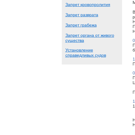
М
Запрет кровопролития
В
Запрет разврата
р
Н
Запрет грабежа
П
Н
Запрет органа от живого
существа
0
П
Установление
б
справедливых судов
1
П
0
П
Ц
П
1
1
Н
Н