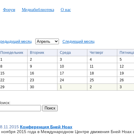
Форум
Медиабиблиотека
О нас
редыдущий месяц
Следующий месяц
Понедельник
Вторник
Среда
Четверг
Пятниц
1
2
3
4
5
8
9
10
11
12
15
16
17
18
19
22
23
24
25
26
29
30
1
2
3
оиск:
8.11.2015
Конференция Бней Ноах
 ноября 2015 года в Международном Центре движения Бней Ноах 