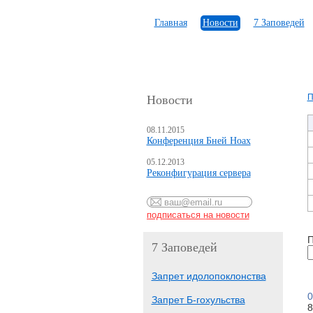
Главная
Новости
7 Заповедей
П
Новости
08.11.2015
Конференция Бней Ноах
05.12.2013
Реконфигурация сервера
П
7 Заповедей
Запрет идолопоклонства
0
Запрет Б-гохульства
8