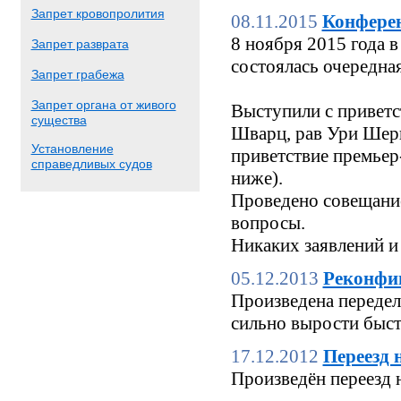
Запрет кровопролития
08.11.2015
Конфере
8 ноября 2015 года
Запрет разврата
состоялась очередн
Запрет грабежа
Запрет органа от живого
Выступили с приветс
существа
Шварц, рав Ури Шерк
Установление
приветствие премьер
справедливых судов
ниже).
Проведено совещание
вопросы.
Никаких заявлений и
05.12.2013
Реконфи
Произведена переделк
сильно вырости быстр
17.12.2012
Переезд 
Произведён переезд 