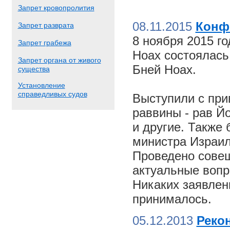
Запрет кровопролития
08.11.2015
Конф
Запрет разврата
8 ноября 2015 г
Запрет грабежа
Ноах состоялас
Запрет органа от живого
Бней Ноах.
существа
Установление
справедливых судов
Выступили с пр
раввины - рав Й
и другие. Также
министра Израил
Проведено совещ
актуальные вопр
Никаких заявлен
принималось.
05.12.2013
Реко