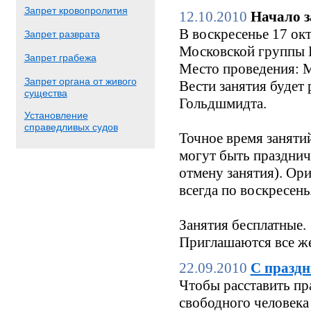
Запрет кровопролития
12.10.2010
Начало з
В воскресенье 17 окт
Запрет разврата
Московской группы Б
Запрет грабежа
Место проведения: М
Запрет органа от живого
Вести занятия будет
существа
Гольдшмидта.
Установление
справедливых судов
Точное время заняти
могут быть праздни
отмену занятия). Ори
всегда по воскресен
Занятия бесплатные.
Приглашаются все же
22.09.2010
С праздн
Чтобы расставить пр
свободного человека 