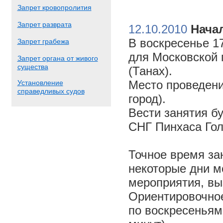
Запрет кровопролития
Запрет разврата
12.10.2010
Начал
В воскресенье 17
Запрет грабежа
для Московской 
Запрет органа от живого
существа
(Танах).
Место проведени
Установление
справедливых судов
город).
Вести занятия б
СНГ Пинхаса Го
Точное время за
некоторые дни м
мероприятия, вы
Ориентировочное 
по воскресеньям