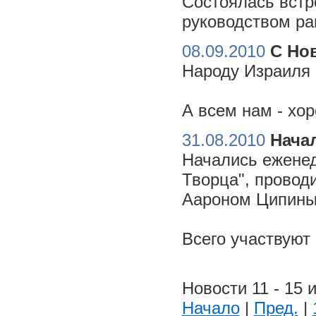
Состоялась встр
руководством ра
08.09.2010
С Но
Народу Израиля 
А всем нам - хо
31.08.2010
Начал
Начались еженед
Творца", провод
Аароном Ципиным
Всего участвуют
Новости 11 - 15 и
Начало
|
Пред.
|