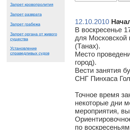
Запрет кровопролития
Запрет разврата
12.10.2010
Начал
Запрет грабежа
В воскресенье 17
Запрет органа от живого
для Московской 
существа
(Танах).
Установление
Место проведени
справедливых судов
город).
Вести занятия б
СНГ Пинхаса Го
Точное время за
некоторые дни м
мероприятия, вы
Ориентировочное 
по воскресеньям