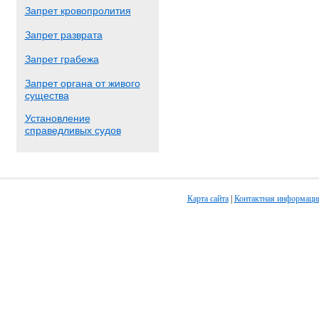
Запрет кровопролития
Запрет разврата
Запрет грабежа
Запрет органа от живого
существа
Установление
справедливых судов
Карта сайта
|
Контактная информаци