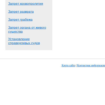
Запрет кровопролития
Запрет разврата
Запрет грабежа
Запрет органа от живого
существа
Установление
справедливых судов
Карта сайта
|
Контактная информаци