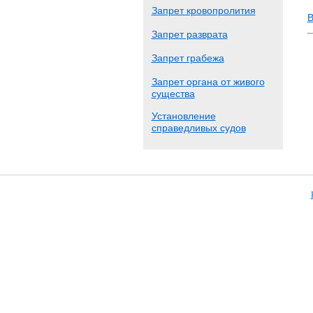
Запрет кровопролития
В
Запрет разврата
Запрет грабежа
Запрет органа от живого
существа
Установление
справедливых судов