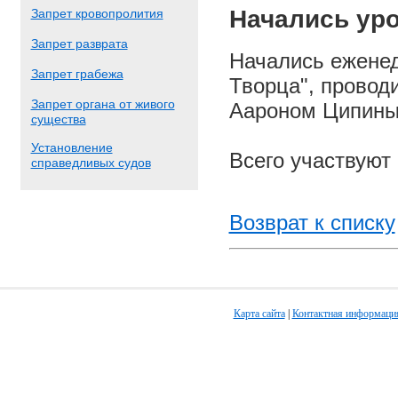
Начались урок
Запрет кровопролития
Запрет разврата
Начались еженед
Запрет грабежа
Творца", провод
Запрет органа от живого
Аароном Ципиным
существа
Установление
Всего участвуют
справедливых судов
Возврат к списку
Карта сайта
|
Контактная информаци