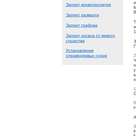
и
Запрет кровопролития
М
В
Запрет разврата
Т
Запрет грабежа
и
1
Запрет органа от живого
существа
З
П
Установление
2
справедливых судов
Ч
н
у
к
п
1
С
0
Н
А
3
Н