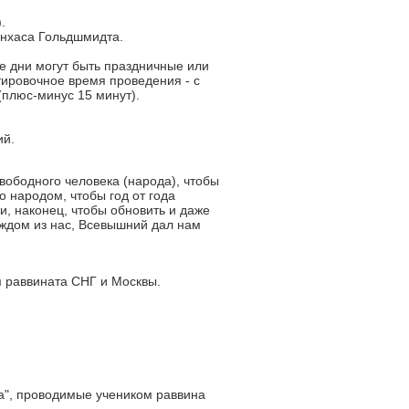
.
инхаса Гольдшмидта.
е дни могут быть праздничные или
ировочное время проведения - с
 (плюс-минус 15 минут).
ий.
вободного человека (народа), чтобы
о народом, чтобы год от года
и, наконец, чтобы обновить и даже
аждом из нас, Всевышний дал нам
м раввината СНГ и Москвы.
а", проводимые учеником раввина