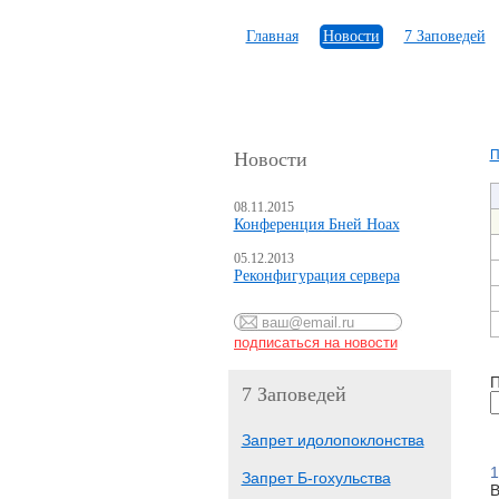
Главная
Новости
7 Заповедей
П
Новости
08.11.2015
Конференция Бней Ноах
05.12.2013
Реконфигурация сервера
П
7 Заповедей
Запрет идолопоклонства
1
Запрет Б-гохульства
В