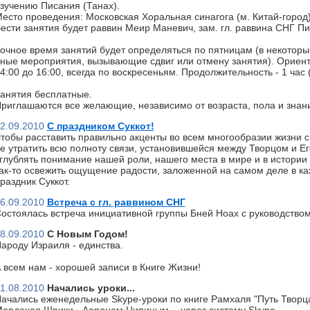
зучению Писания (Танах).
есто проведения: Московская Хоральная синагога (м. Китай-город)
ести занятия будет раввин Меир Маневич, зам. гл. раввина СНГ П
очное время занятий будет определяться по пятницам (в некоторы
ные мероприятия, вызывающие сдвиг или отмену занятия). Ориент
4:00 до 16:00, всегда по воскресеньям. Продолжительность - 1 час
анятия бесплатные.
риглашаются все желающие, независимо от возраста, пола и знан
2.09.2010
С праздником Суккот!
тобы расставить правильно акценты во всем многообразии жизни с
е утратить всю полноту связи, установившейся между Творцом и Ег
глублять понимание нашей роли, нашего места в мире и в истории 
ак-то освежить ощущение радости, заложенной на самом деле в к
раздник Суккот.
6.09.2010
Встреча с гл. раввином СНГ
остоялась встреча инициативной группы Бней Ноах с руководство
8.09.2010
С Новым Годом!
ароду Израиля - единства.
 всем нам - хорошей записи в Книге Жизни!
1.08.2010
Начались уроки...
ачались еженедельные Skype-уроки по книге Рамхаля "Путь Творц