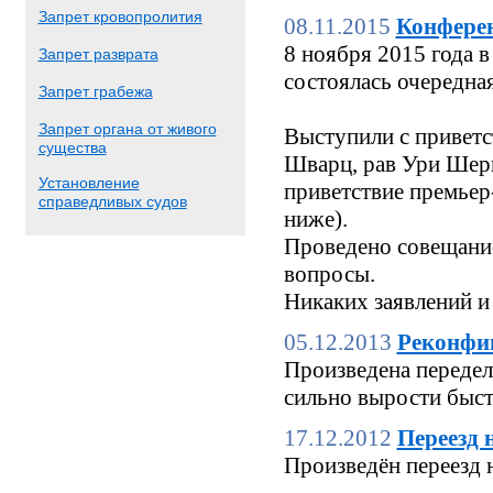
Запрет кровопролития
08.11.2015
Конфере
8 ноября 2015 года
Запрет разврата
состоялась очередн
Запрет грабежа
Запрет органа от живого
Выступили с приветс
существа
Шварц, рав Ури Шерк
Установление
приветствие премьер
справедливых судов
ниже).
Проведено совещание
вопросы.
Никаких заявлений и
05.12.2013
Реконфи
Произведена переделк
сильно вырости быстр
17.12.2012
Переезд 
Произведён переезд 