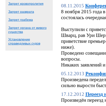
Запрет кровопролития
08.11.2015
Конфере
8 ноября 2015 года
Запрет разврата
состоялась очередн
Запрет грабежа
Запрет органа от живого
Выступили с приветс
существа
Шварц, рав Ури Шерк
Установление
приветствие премьер
справедливых судов
ниже).
Проведено совещание
вопросы.
Никаких заявлений и
05.12.2013
Реконфи
Произведена переделк
сильно вырости быстр
17.12.2012
Переезд 
Произведён переезд 