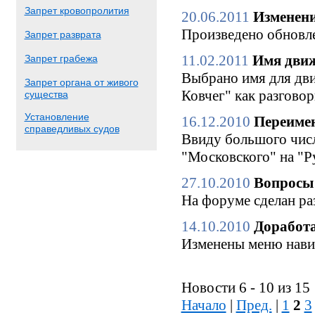
Запрет кровопролития
20.06.2011
Изменени
Произведено обновле
Запрет разврата
11.02.2011
Имя движ
Запрет грабежа
Выбрано имя для дви
Запрет органа от живого
Ковчег" как разгово
существа
Установление
16.12.2010
Переимен
справедливых судов
Ввиду большого числ
"Московского" на "Р
27.10.2010
Вопросы 
На форуме сделан ра
14.10.2010
Доработа
Изменены меню нави
Новости 6 - 10 из 15
Начало
|
Пред.
|
1
2
3