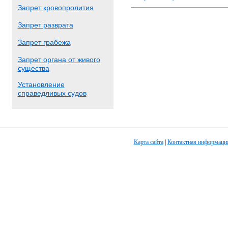
Запрет кровопролития
Запрет разврата
Запрет грабежа
Запрет органа от живого
существа
Установление
справедливых судов
Карта сайта
|
Контактная информаци