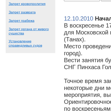
Запрет кровопролития
Запрет разврата
12.10.2010
Начал
Запрет грабежа
В воскресенье 17
Запрет органа от живого
для Московской 
существа
(Танах).
Установление
Место проведени
справедливых судов
город).
Вести занятия б
СНГ Пинхаса Го
Точное время за
некоторые дни м
мероприятия, вы
Ориентировочное 
по воскресеньям