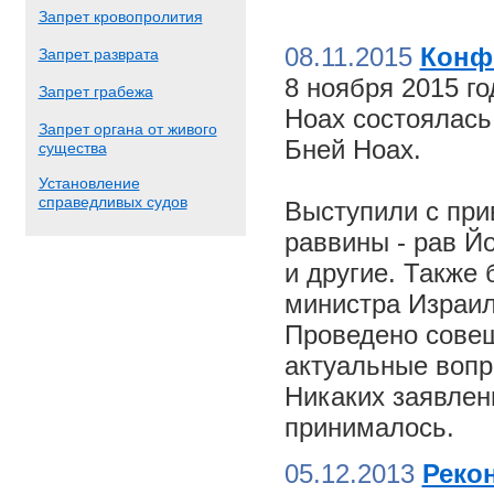
Запрет кровопролития
08.11.2015
Конф
Запрет разврата
8 ноября 2015 г
Запрет грабежа
Ноах состоялас
Запрет органа от живого
Бней Ноах.
существа
Установление
справедливых судов
Выступили с пр
раввины - рав Й
и другие. Также
министра Израил
Проведено совещ
актуальные вопр
Никаких заявлен
принималось.
05.12.2013
Реко