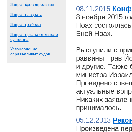
Запрет кровопролития
08.11.2015
Конф
Запрет разврата
8 ноября 2015 г
Ноах состоялас
Запрет грабежа
Бней Ноах.
Запрет органа от живого
существа
Выступили с пр
Установление
справедливых судов
раввины - рав Й
и другие. Также
министра Израил
Проведено совещ
актуальные вопр
Никаких заявлен
принималось.
05.12.2013
Реко
Произведена пер