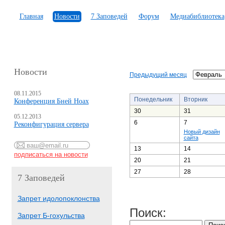
Главная
Новости
7 Заповедей
Форум
Медиабиблиотека
Новости
Предыдущий месяц
08.11.2015
Понедельник
Вторник
Конференция Бней Ноах
30
31
05.12.2013
6
7
Реконфигурация сервера
Новый дизайн
сайта
13
14
20
21
27
28
7 Заповедей
Запрет идолопоклонства
Поиск:
Запрет Б-гохульства