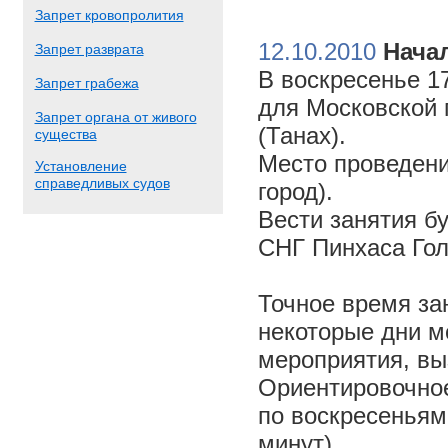
Запрет кровопролития
12.10.2010
Начал
Запрет разврата
В воскресенье 17
Запрет грабежа
для Московской 
Запрет органа от живого
(Танах).
существа
Место проведени
Установление
справедливых судов
город).
Вести занятия б
СНГ Пинхаса Го
Точное время за
некоторые дни м
мероприятия, вы
Ориентировочное 
по воскресеньям
минут).