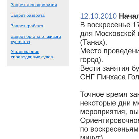
Запрет кровопролития
12.10.2010
Начал
Запрет разврата
В воскресенье 17
Запрет грабежа
для Московской 
Запрет органа от живого
(Танах).
существа
Место проведени
Установление
справедливых судов
город).
Вести занятия б
СНГ Пинхаса Го
Точное время за
некоторые дни м
мероприятия, вы
Ориентировочное 
по воскресеньям
минут).