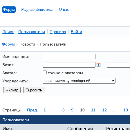
Форум
Медиабиблиотека
О нас
Поиск
Пользователи
Правила
Войти
Форум
»
Новости
»
Пользователи
Имя содержит:
Визит:
…
Аватар:
только с аватаром
Упорядочить:
Страницы:
Пред.
1
...
8
9
10
11
12
...
19
Пользователи
Имя
Сообщений
Регистрац