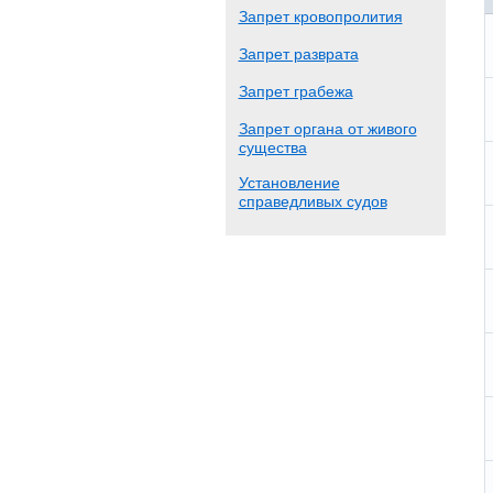
Запрет кровопролития
Запрет разврата
Запрет грабежа
Запрет органа от живого
существа
Установление
справедливых судов